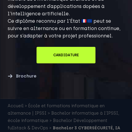
développement d’applications dopées à
l’intelligence artificielle.
Ce
diplôme reconnu par l’État
peut se
suivre en alternance ou en formation continue,
pour s’adapter à votre projet professionnel.
CANDIDATURE
Brochure
Accueil
>
École et formations informatique en
alternance | IPSSI
>
Bachelor informatique à l’IPSSI,
école informatique
>
Bachelor Développement
fullstack & DevOps
>
Bachelor 3 CYBERSÉCURITÉ, IA