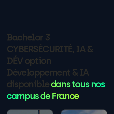
Bachelor 3
CYBERSÉCURITÉ, IA &
DÉV option
Développement & IA
disponible
dans tous nos
campus de France