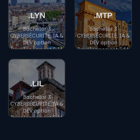
.LYN
.MTP
Bachelor 3
Bachelor 3
CYBERSÉCURITÉ, IA &
CYBERSÉCURITÉ, IA &
DÉV option
DÉV option
Développement & IA
Développement & IA
Lyon
Montpellier
.LIL
Bachelor 3
CYBERSÉCURITÉ, IA &
DÉV option
Développement & IA
Lille