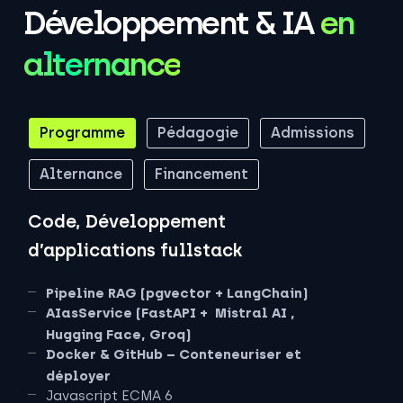
Développement & IA
en
alternance
Programme
Pédagogie
Admissions
Alternance
Financement
Code, Développement
d’applications fullstack
Pipeline RAG (pgvector + LangChain)
AIasService (FastAPI + Mistral AI ,
Hugging Face, Groq)
Docker & GitHub – Conteneuriser et
déployer
Javascript ECMA 6