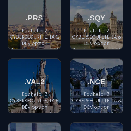
.PRS
.SQY
Bachelor 3
Bachelor 3
CYBERSÉCURITÉ, IA &
CYBERSÉCURITÉ, IA &
DÉV option
DÉV option
Développement & IA
Développement & IA
Paris
Yvelines
.VAL2
.NCE
Bachelor 3
Bachelor 3
CYBERSÉCURITÉ, IA &
CYBERSÉCURITÉ, IA &
DÉV option
DÉV option
Développement & IA
Développement & IA
Val d'Europe
Nice